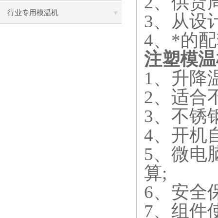
2
、供货
行业专用模温机
3
、从设
4
、*的
注塑模温
1
、升降
2
、适合
3
、不锈
4
、开机
5
、微电
算
;
6
、安全
7
、组件