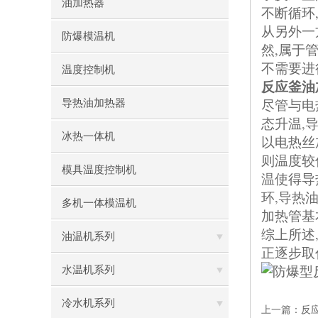
油加热器
不断循环
从另外一
防爆模温机
,
然
属于
不需要进
温度控制机
反应釜油
导热油加热器
尽管与电
,
态升温
冰热一体机
以电热丝
则温度较
模具温度控制机
温使得导
,
环
导热
多机一体模温机
加热管基
综上所述
油温机系列
正逐步取
水温机系列
冷水机系列
上一篇：
反