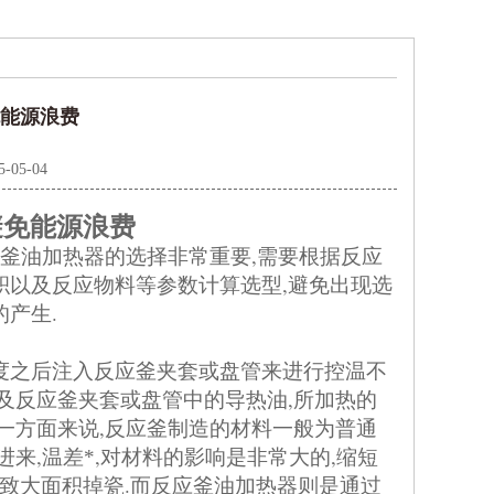
免能源浪费
5-05-04
避免能源浪费
,
釜油加热器的选择非常重要
需要根据反应
,
积以及反应物料等参数计算选型
避免出现选
.
的产生
度之后注入反应釜夹套或盘管来进行控温不
,
及反应釜夹套或盘管中的导热油
所加热的
,
一方面来说
反应釜制造的材料一般为普通
,
,
,
进来
温差*
对材料的影响是非常大的
缩短
.
致大面积掉瓷
而反应釜油加热器则是通过