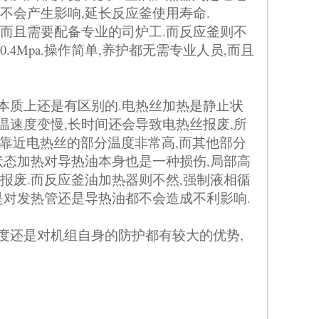
,
.
不会产生影响
延长反应釜使用寿命
.
而且需要配备专业的司炉工
而反应釜则不
0.4Mpa.
,
,
操作简单
养护都无需专业人员
而且
.
本质上还是有区别的
电热丝加热是静止状
,
,
温速度变慢
长时间还会导致电热丝报废
所
,
靠近电热丝的部分温度非常高
而其他部分
,
状态加热对导热油本身也是一种损伤
局部高
.
,
报废
而反应釜油加热器则不然
强制液相循
.
是对发热管还是导热油都不会造成不利影响
,
度还是对机组自身的防护都有较大的优势