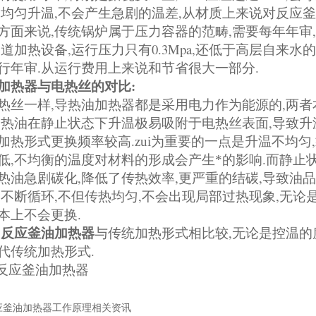
,
,
,
均匀升温
不会产生急剧的温差
从材质上来说对反应釜
,
,
,
方面来说
传统锅炉属于压力容器的范畴
需要每年年审
,
0.3Mpa,
管道加热设备
运行压力只有
还低于高层自来水的
.
.
行年审
从运行费用上来说和节省很大一部分
:
加热器与电热丝的对比
,
,
热丝一样
导热油加热器都是采用电力作为能源的
两者
,
导热油在静止状态下升温极易吸附于电热丝表面
导致升
.
,
加热形式更换频率较高
zui为重要的一点是升温不均匀
,
.
低
不均衡的温度对材料的形成会产生*的影响
而静止
,
,
,
热油急剧碳化
降低了传热效率
更严重的结碳
导致油品
,
,
,
油不断循环
不但传热均匀
不会出现局部过热现象
无论
.
本上不会更换
,
,
反应釜油加热器
与传统加热形式相比较
无论是控温的
.
代传统加热形式
应釜油加热器工作原理相关资讯