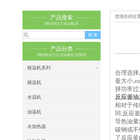
您现在的位
产品搜索
PRODUCT SEARCH
产品分类
PRODUCT CLASSIFICATION
模温机系列
合理选择
,
釜大小
z
模温机
择功率过
反应釜油
水温机
相对于传
,
油温机
同
反应
导热油量
水加热器
碳钢或不
了反应釜