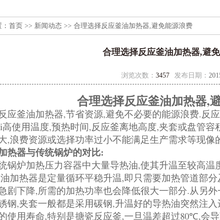
置：
首页
>>
新闻动态
>> 合理选择反应釜油加热器,避免能源浪费
合理选择反应釜油加热器,避
浏览次数：
3457
发布日期：
201
,
合理选择反应釜油加热器
,
,
.
反应釜油加热器
节省资源
避免不必要的能源浪费
反应
,
,
,
ui高使用温度
预热时间
反应釜离地高度
夹套或盘管容
,
大
浪费资源或选择功率过小不能满足生产需求等现像
:
加热器与传统锅炉的对比
,
统锅炉加热压力容器中大量导热油
使其升温至较高温
,
釜油加热器是定量循环平稳升温
即只需要加热管道部分
,
.
急剧下降
所需的加热功率也会降低很大一部分
从另外
,
,
锈钢
夹套一般都是采用碳钢
升温好的导热油突然注入
,
,
80
,
的使用寿命
特别是搪瓷反应釜
一旦温差超过
℃
会导