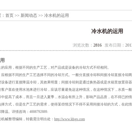
置：
首页
>>
新闻动态
>> 冷水机的运用
冷水机的运用
浏览次数：
2816
发布日期：
201
用
上的应用，根据不同的生产工艺，对产品或是设备的冷却方式不经相同
。
，
应根据不同的生产工艺
选择不同的冷却方式。
一般分直接冷却和间接冷却
直接冷却
两
对设备进行直接降温冷却，
其效果明显；间接冷却则是通过
换热器
或是水箱里放置容器
些客户喜欢使用水池来进行冷却，应该尽量避免这这种情况，在这种情况下，水质一般
形中提高了成本，而且一旦进入夏季，水温会有所上升，影响产品品质，在不得已的情
选择方式，但是生产工艺的需求，使得某些情况下不得不采用间接冷却的方式，在此情
却降温。详情咨询：
4008792889.
松机械整理编辑，转载需注明出处：
http://www.ldsgs.com