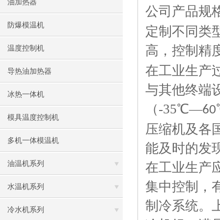
油加热器
公司产品规
防爆模温机
定制不同类
高
，控制精
温度控制机
在工业
生产
导热油加热器
与
其他终端
冰热一体机
（
-35
℃—
60
模具温度控制机
压缩机及各
多机一体模温机
能及时的发
油温机系列
在工业
生产
集中控制，
水温机系列
制冷
系统
。
冷水机系列