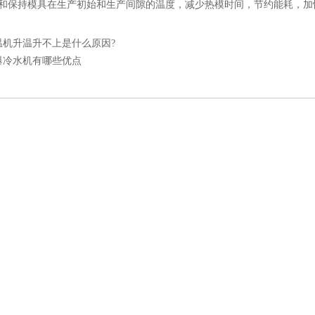
具和保持模具在生产初始和生产间隙的温度，减少热模时间，节约能耗，加
温机升温升不上是什么原因?
爆冷水机有哪些优点