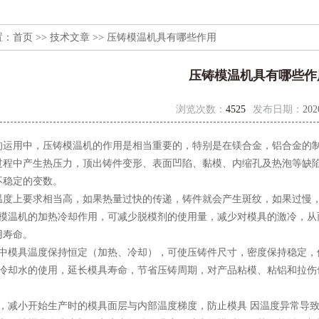
置：
首页
>>
技术文章
>> 压铸模温机具有哪些作用
压铸模温机具有哪些作
浏览次数：
4525
发布日期：
202
的运用中，压铸模温机的作用是相当重要的，特别是在镁合金，铝合金的
过程中产生热压力，顶出铸件变形、表面凹陷、黏模、内缩孔及热泡等缺
不稳定的变数。
温度上要求相当高，如果热量过快的传递，铸件就会产生斑纹，如果过慢
铸模温机的加热冷却作用，可减少脱模剂的使用量，减少对模具的激冷，从
用寿命。
程中模具温度保持恒定（加热、冷却），可使压铸件尺寸，密度保持稳定，
少冷却水的使用，延长模具寿命，节省压铸周期，对产品粘模、粘铝和拉伤
具，减小开始生产时的模具面层与内部温度梯度，防止模具 因温度异常导