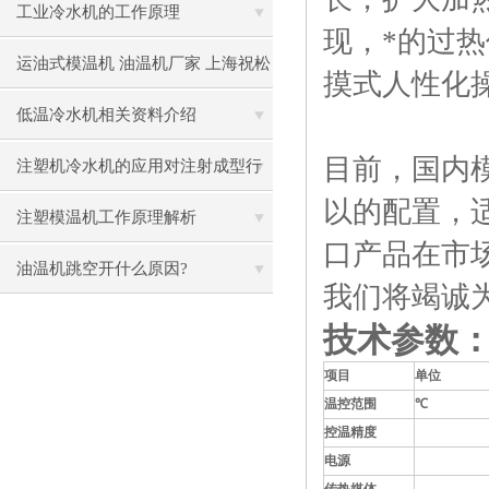
事项
工业冷水机的工作原理
现，*的过
运油式模温机 油温机厂家 上海祝松
摸式人性化
机械油温机优势
低温冷水机相关资料介绍
目前，国内
注塑机冷水机的应用对注射成型行
以的配置，
业有什么影响
注塑模温机工作原理解析
口产品在市
油温机跳空开什么原因?
我们将竭诚
技术参数
项目
单位
温控范围
℃
控温精度
PI
电源
AC