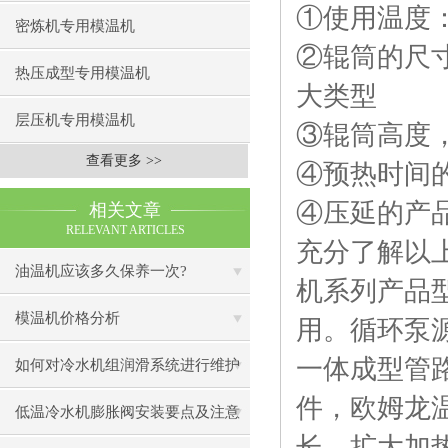
①使用温度
密炼机专用模温机
②辊筒的尺
热压成型专用模温机
大类型
层压机专用模温机
③辊筒高度
查看更多 >>
④预热时间
④压延的产
相关文章
RELEVANT ARTICLES
充分了解以
油温机应该多久保养一次?
机系列产品
模温机价格分析
用。循环泵
一体成型管
如何对冷水机组润滑系统进行维护
件，欧姆龙
低温冷水机膨胀阀安装要点及注意
长，扩大加