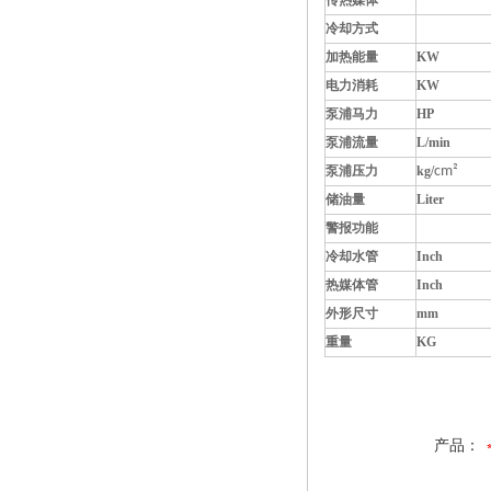
传热媒体
导
冷却方式
间
加热能量
KW
电力消耗
KW
泵浦马力
HP
泵浦流量
L/min
泵浦压力
kg/
cm²
储油量
Liter
警报功能
缺相、
冷却水管
Inch
热媒体管
Inch
外形尺寸
mm
重量
KG
产品：