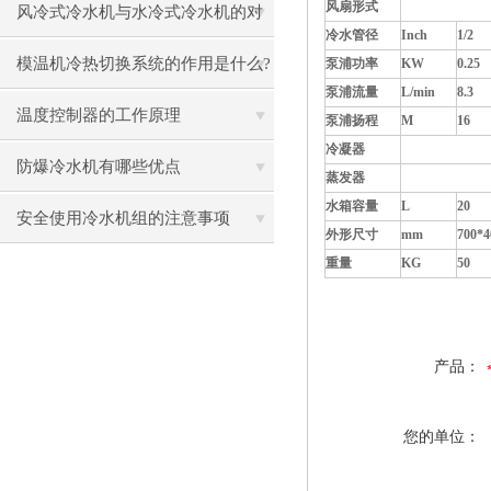
风扇形式
轴流
其解决方法
风冷式冷水机与水冷式冷水机的对
冷水管径
Inch
1/2
比
模温机冷热切换系统的作用是什么?
泵浦功率
KW
0.25
泵浦流量
L/min
8.3
温度控制器的工作原理
泵浦扬程
M
16
冷凝器
翅
防爆冷水机有哪些优点
蒸发器
水
水箱容量
L
20
安全使用冷水机组的注意事项
外形尺寸
mm
700*4
重量
KG
50
产品：
您的单位：