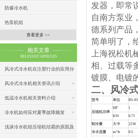
发器，即常
防爆冷水机
自南方泵业
热泵机组
德系列产品
查看更多 >>
简单明了，
相关文章
上海祝松机
RELEVANT ARTICLES
相、过载等
风冷式冷水机在注塑行业的应用分
镀膜、电镀
析
风冷式冷水机相关资讯介绍
二、风冷
低温冷水机相关资料介绍
型号
单位
BS-01
HP
1
压缩机功率
冷水机如何应对夏季故障频发
KW
0.75
制冷量
大卡
2236
浅谈冷水机组压缩机结霜的原因及
冷水流量
m³
/h
0.5