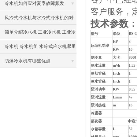
冷水机如何应对夏季故障频发
客户服务，
风冷式冷水机与水冷式冷水机的对
技术参数
比
简单介绍冷水机 工业冷水机 工业冷
型号
单位
BS-0
HP
3
水机组的应用
压缩机功率
冷水机 冷水机组 水冷式冷水机哪里
KW
10
制冷量
大卡
8600
好
防爆冷水机有哪些优点
冷水流量
m³
/h
1.55
冷却管径
Inch
1
冷水管径
Inch
1
泵浦功率
KW
0.55
泵浦流量
L/min
47
泵浦扬程
m
16
冷凝器
壳
蒸发器
水箱
水箱容量
L
52