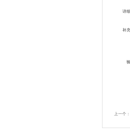
详
补
上一个