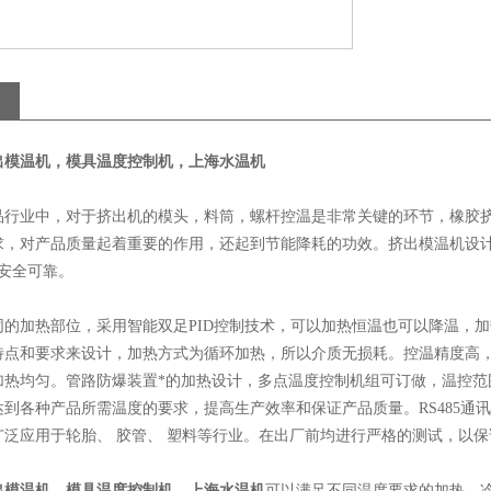
出模温机，模具温度控制机，上海水温机
业中，对于挤出机的模头，料筒，螺杆控温是非常关键的环节，橡胶挤
求，对产品质量起着重要的作用，还起到节能降耗的功效。挤出模温机设计
能安全可靠。
加热部位，采用智能双足PID控制技术，可以加热恒温也可以降温，加热
特点和要求来设计，加热方式为循环加热，所以介质无损耗。控温精度高
加热均匀。管路防爆装置*的加热设计，多点温度控制机组可订做，温控范
达到各种产品所需温度的要求，提高生产效率和保证产品质量。RS485通
广泛应用于轮胎、 胶管、 塑料等行业。在出厂前均进行严格的测试，以
出模温机，模具温度控制机，上海水温机
可以满足不同温度要求的加热、