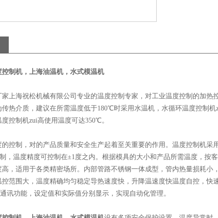
度控制机，上海油温机，水式模温机
上海祝松机械有限公司专业的温度控制专家，对工业温度控制的加热控
传热介质，建议在所需温度低于180℃时采用水温机，水循环温度控制机z
度控制机zui高使用温度可达350℃。
控制，对的产品质量和安全生产起着至关重要的作用。温度控制机采用智
D控制，温度精度可控制在±1度之内。根据模具的大小和产品所需温度，按
度高，适用于各类精密场所。内部管路不锈钢一体成型，管内热量损耗小，
温控范围大，温度精确均匀稳定导热速度快，升降温速度快温度自控，快
85通讯功能，设定值和实际值分别显示，实现自动化管理。
度控制机，上海油温机，水式模温机
设有多项安全保护设置，温度异常时