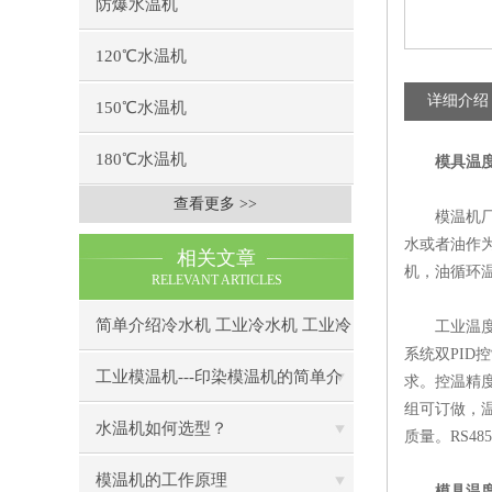
防爆水温机
120℃水温机
详细介绍
150℃水温机
180℃水温机
模具温
查看更多 >>
模温机厂家
水或者油作为
相关文章
机，油循环温
RELEVANT ARTICLES
简单介绍冷水机 工业冷水机 工业冷
工业温度的
系统双PI
水机组的应用
工业模温机---印染模温机的简单介
求。控温精
组可订做，
绍
水温机如何选型？
质量。RS4
模温机的工作原理
模具温