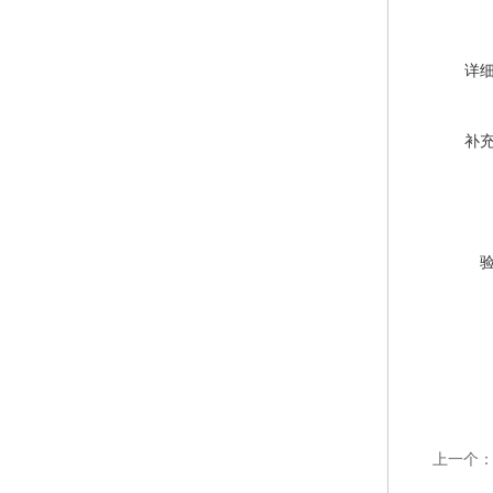
详
补
上一个